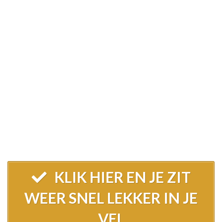
praktische stappenplan en de uitgebreide
handleiding hebben al vele vrouwen
uitstekende resultaten behaald.
En voor extra
ondersteuning tijdens het
Menokuurprogramma mag je een gratis
telefonisch consult inplannen. Daarom mijn
voorstel: “Neem nu het besluit en ga aan de
slag. Want dankzij het Menokuurprogramma
met online begeleiding zit je binnen de kortste
keren weer super lekker in je vel. En dat wil jij
toch ook?"
KLIK HIER EN JE ZIT
WEER SNEL LEKKER IN JE
VEL