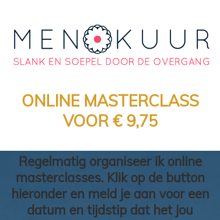
ONLINE MASTERCLASS
VOOR € 9,75
Regelmatig organiseer ik online
masterclasses. Klik op de button
hieronder en meld je aan voor een
datum en tijdstip dat het jou